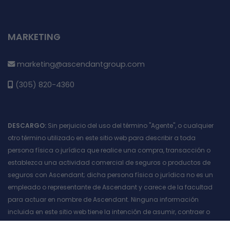
MARKETING
marketing@ascendantgroup.com
(305) 820-4360
DESCARGO:
Sin perjuicio del uso del término "Agente", o cualquier
otro término utilizado en este sitio web para describir a toda
persona física o jurídica que realice una compra, transacción o
establezca una actividad comercial de seguros o productos de
seguros con Ascendant; dicha persona física o jurídica no es un
empleado o representante de Ascendant y carece de la facultad
para actuar en nombre de Ascendant. Ninguna información
incluida en este sitio web tiene la intención de asumir, contraer o
incurrir en una responsabilidad u obligación de cualquier tipo,